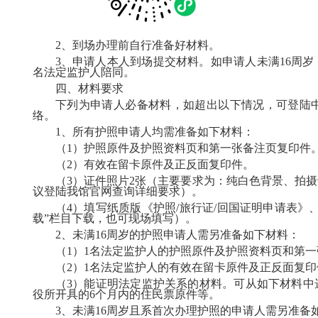
2、到场办理前自行准备好材料。
3、申请人本人到场提交材料。如申请人未满16周岁
名法定监护人陪同。
四、材料要求
下列为申请人必备材料，如超出以下情况，可登陆
络。
1、所有护照申请人均需准备如下材料：
（
1）护照原件及护照资料页和第一张备注页复印件
（
2）有效在留卡原件及正反面复印件。
（
3）证件照片2张（主要要求为：纯白色背景、拍摄于
议登陆我馆官网查询详细要求）。
（
4）填写纸质版《护照/旅行证/回国证明申请表》
载
”栏目下载
，
也可现场填写
）。
2、未满16周岁的护照申请人需另准备如下材料：
（
1）1名法定监护人的护照原件及护照资料页和第
（
2）1名法定监护人的有效在留卡原件及正反面复印
（
3）能证明法定监护关系的材料。可从如下材料中
役所开具的
6个月内的住民票原件等。
3、未满16周岁且系首次办理护照的申请人需另准备