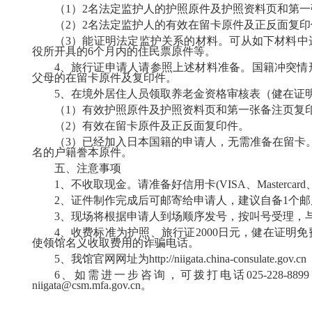
（
1）2名法定监护人的护照原件及护照资料页和第
（
2）2名法定监护人的有效在留卡原件及正反面复印
（
3）能证明法定监护关系的材料。可从如下材料中
役所开具的
6个月内的住民票原件等。
4、旅行证申请人请参照上述材料准备。国籍冲突情
父母的在留卡原件及复印件。
5、在境外居住人员领取养老金资格审核表（健在证
（
1）有效护照原件及护照资料页和第一张备注页复
（
2）有效在留卡原件及正反面复印件。
（
3）已经加入日本国籍的申请人，无需准备在留卡
名的户籍誊本原件。
五、注意事项
1、不收取现金。请准备好信用卡(VISA、Master
2、证件制作完成后可邮寄给申请人，建议自备1个邮
3、现场将根据申请人到场顺序发号，按叫号受理，
4、收费标准为护照、旅行证2000日元，健在证
使领馆名义收取费用的诈骗电话。
5、我馆官网网址为http://niigata.china-consulate.gov.cn
6、如需进一步咨询，可拨打电话025-228-8899（
niigata@csm.mfa.gov.cn。