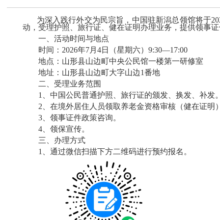
为
深入践行外交为民宗旨，
中国驻新潟总领馆将于
2
动，受理护照、旅行证、健在证明办理业务，提供领事证
一、活动时间与地点
时间：
2026年7月4日（星期六）9:30—17:00
地点：山形县山边町中央公民馆一楼第一研修室
地址：
山形县山边町大字山边
1番地
二、受理业务范围
1、中国公民普通护照、旅行证的颁发、换发、补发
2、在境外居住人员领取养老金资格审核（健在证明
3、领事证件
政策
咨询。
4、领保宣传。
三、办理方式
1、通过
微信扫描
下方二维码进行预约报名。