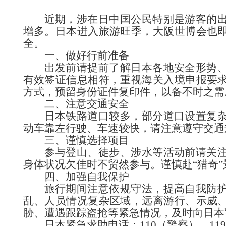
近期，涉在日中国公民特别是游客的
增多。日本进入旅游旺季，大阪世博会也
全。
一、做好行前准备
出发前请提前了解日本各地安全形势
有效签证信息相符，重视海关入境申报要
方式，预留身份证件复印件，以备不时
二、注意交通安全
日本铁路道口较多，部分道口设置复
动车靠左行驶、车速较快，请注意遵守交
三、谨慎选择项目
参与登山、徒步、涉水等活动前请关
身体状况欠佳时不贸然参与。谨慎赴“猎奇
四、加强自我保护
旅行期间注意依规守法，提高自我防
乱、人员情况复杂区域，远离游行、示威
胁、遭遇跟踪盗抢等紧急情况，及时向日本
日本紧急求助电话：110（警察）、11