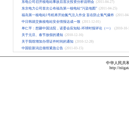
东电公司召开核电站事故后首次投资分析说明会
(2011-04-27)
东京电力公司首次公布福岛第一核电站“污染地图”
(2011-04-25)
福岛第一核电站1号机将开始氮气注入作业 旨在防止氢气爆炸
(2011-04
中日韩就交换核电站安全情报达成一致
(2011-12-01)
单仁平：想砸中国法院，诺委会应知耻-环球时报评论（一）
(2010-10-
关于元旦、春节放假的通知
(2010-12-16)
关于我馆增加办理证件时间的通知
(2010-12-28)
中国驻新潟总领馆紧急公告
(2011-03-15)
中华人民共
http://niiga