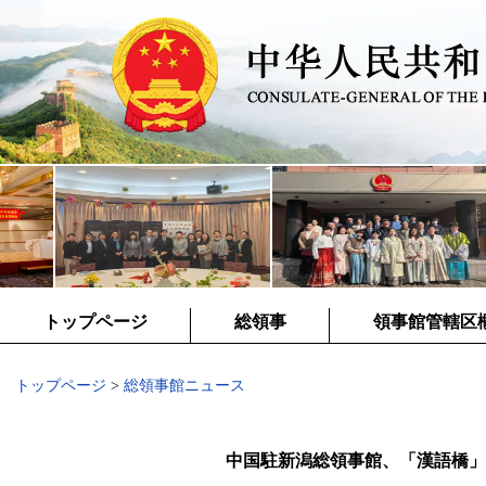
トップページ
総領事
領事館管轄区
トップページ
>
総領事館ニュース
中国駐新潟総領事館、「漢語橋」