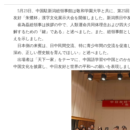
5月23日、中国駐新潟総領事館は敬和学園大学と共に、第25
友好「朱鷺杯」漢字文化展示大会を開催しました。新潟県日中
崔為磊総領事は挨拶の中で、人類運命共同体理念および四大グ
解するための『鍵』である」と述べました。また、総領事館と
えを示しました。
日本側の来賓は、日中民間交流、特に青少年間の交流を促進し
深め、正しい歴史観を育んでほしい」と述べました。
出場者は「天下一家」をテーマに、中国語学習や中国とのかか
中国文化を披露し、中日友好と世界の平和への願いを表現しま