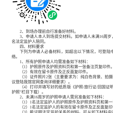
2
、到场办理前自行准备好材料。
3
、申请人本人到场提交材料。如申请人未满
16
周岁
名法定监护人陪同。
四、材料要求
下列为申请人必备材料，如超出以下情况，可登陆中
络。
1
、所有护照申请人均需准备如下材料：
（
1
）护照原件及护照资料页和第一张备注页复印件
（
2
）有效在留卡原件及正反面复印件。
（
3
）证件照片
2
张（主要要求为：纯白色背景、拍摄
议登陆我馆官网查询详细要求）。
（
4
）打印并填写好的纸质版《护照
/
旅行证
/
回国证
护照”栏目下载）。
2
、未满
16
周岁的护照申请人需另准备如下材料：
（
1
）
1
名法定监护人的护照原件及护照资料页和第一
（
2
）
1
名法定监护人的有效在留卡原件及正反面复印
（
3
）能证明法定监护关系的材料。可从如下材料中