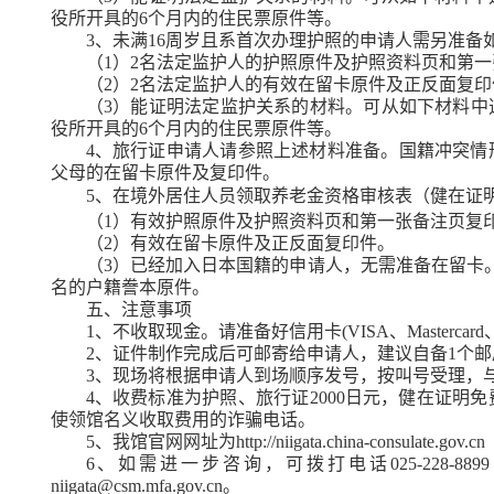
役所开具的
6
个月内的住民票原件等。
3
、未满
16
周岁且系首次办理护照的申请人需另准备
（
1
）
2
名法定监护人的护照原件及护照资料页和第一
（
2
）
2
名法定监护人的有效在留卡原件及正反面复印
（
3
）能证明法定监护关系的材料。可从如下材料中
役所开具的
6
个月内的住民票原件等。
4
、旅行证申请人请参照上述材料准备。国籍冲突情
父母的在留卡原件及复印件。
5
、在境外居住人员领取养老金资格审核表（健在证
（
1
）有效护照原件及护照资料页和第一张备注页复
（
2
）有效在留卡原件及正反面复印件。
（
3
）已经加入日本国籍的申请人，无需准备在留卡
名的户籍誊本原件。
五、注意事项
1
、不收取现金。请准备好信用卡
(VISA
、
Mastercard
2
、证件制作完成后可邮寄给申请人，建议自备
1
个邮
3
、现场将根据申请人到场顺序发号，按叫号受理，
4
、收费标准为护照、旅行证
2000
日元，健在证明免
使领馆名义收取费用的诈骗电话。
5
、我馆官网网址为
http://niigata.china-consulate.gov.cn
6
、如需进一步咨询，可拨打电话
025-228-8899
niigata@csm.mfa.gov.cn
。