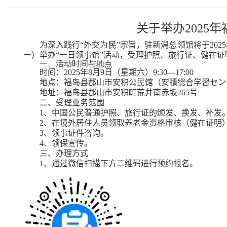
关于举办
2025
年
为深入践行“外交为民”宗旨，驻新潟总领馆将于
2025
ー
）
举办“一日领事馆”活动，受理护照、旅行证、健在
一、活动时间与地点
时间：
2025
年
8
月
9
日（星期六）
9:30—1
7
:00
地点：
福岛县郡山市安积公民
馆
（
安積総合学習セン
地址：
福岛
县
郡山
市
安积
町
荒井南赤坂
265
号
二、受理业务范围
1
、中国公民普通护照、旅行证的颁发、换发、补发
2
、在境外居住人员领取养老金资格审核（健在证明
3
、领事证件咨询。
4
、领保宣传。
三、办理方式
1
、通过
微信扫描
下方二维码进行预约报名。