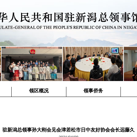
领区概况
领事侨务
驻新潟总领事孙大刚会见会津若松市日中友好协会会长远藤久