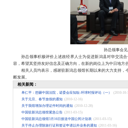
孙总领事会见
孙总领事积极评价上述政经界人士为促进新潟县对华交流合作
容，希望其坚持友好信念及正确方向，在新的岗位上为中日地方
相关人员均表示，感谢驻新潟总领馆长期以来的大力支持，今
断发展。
相关新闻：
单仁平：想砸中国法院，诺委会应知耻-环球时报评论（一）
(2010-10-
关于元旦、春节放假的通知
(2010-12-16)
关于我馆增加办理证件时间的通知
(2010-12-28)
中国驻新潟总领馆紧急公告
(2011-03-15)
中国驻新潟总领馆3月16日接送中国公民计划表
(2011-03-15)
关于停止办理除旅行证和签证申请以外业务的通知
(2011-03-16)