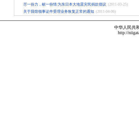
尽一份力，献一份情:为东日本大地震灾民捐款倡议
(2011-03-25)
关于我馆领事证件受理业务恢复正常的通知
(2011-04-06)
中华人民共
http://niiga