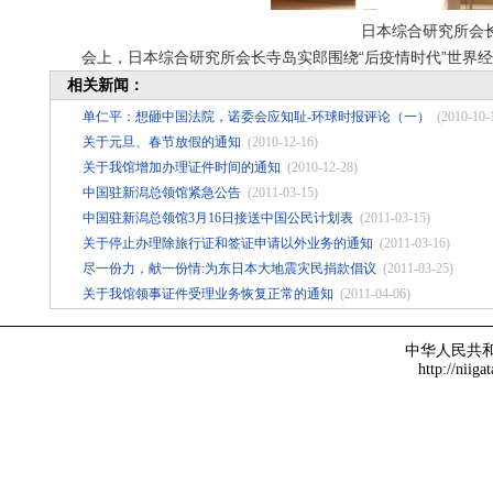
日本综合研究所会
会上，日本综合研究所会长寺岛实郎围绕“后疫情时代”世界经
相关新闻：
单仁平：想砸中国法院，诺委会应知耻-环球时报评论（一）
(2010-10-
关于元旦、春节放假的通知
(2010-12-16)
关于我馆增加办理证件时间的通知
(2010-12-28)
中国驻新潟总领馆紧急公告
(2011-03-15)
中国驻新潟总领馆3月16日接送中国公民计划表
(2011-03-15)
关于停止办理除旅行证和签证申请以外业务的通知
(2011-03-16)
尽一份力，献一份情:为东日本大地震灾民捐款倡议
(2011-03-25)
关于我馆领事证件受理业务恢复正常的通知
(2011-04-06)
中华人民共
http://niiga