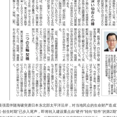
9级强震伴随海啸突袭日本东北部太平洋沿岸，对当地民众的生命财产造成了
兴·创生时期”已步入尾声，即将转入建设重点由“硬件”转向“软件”的第2期