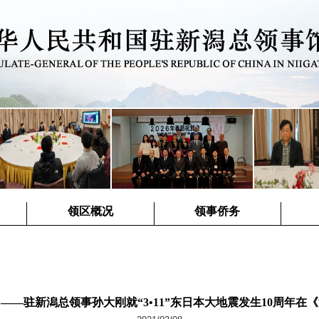
领区概况
领事侨务
——驻新潟总领事孙大刚就“3•11”东日本大地震发生10周年在