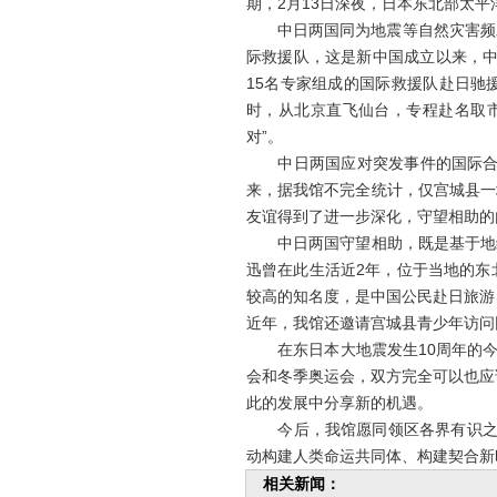
期，2月13日深夜，日本东北部太平
中日两国同为地震等自然灾害频发的
际救援队，这是新中国成立以来，中
15名专家组成的国际救援队赴日驰
时，从北京直飞仙台，专程赴名取
对”。
中日两国应对突发事件的国际合作
来，据我馆不完全统计，仅宫城县一
友谊得到了进一步深化，守望相助的
中日两国守望相助，既是基于地缘
迅曾在此生活近2年，位于当地的东
较高的知名度，是中国公民赴日旅游
近年，我馆还邀请宫城县青少年访问
在东日本大地震发生10周年的今天
会和冬季奥运会，双方完全可以也应
此的发展中分享新的机遇。
今后，我馆愿同领区各界有识之士一
动构建人类命运共同体、构建契合新
相关新闻：