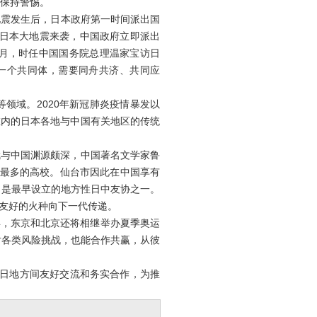
刻保持警惕。
地震发生后，日本政府第一时间派出国
东日本大地震来袭，中国政府立即派出
5月，时任中国国务院总理温家宝访日
一个共同体，需要同舟共济、共同应
域。2020年新冠肺炎疫情暴发以
在内的日本各地与中国有关地区的传统
与中国渊源颇深，中国著名文学家鲁
生最多的高校。仙台市因此在中国享有
，是最早设立的地方性日中友协之一。
友好的火种向下一代传递。
年，东京和北京还将相继举办夏季奥运
对各类风险挑战，也能合作共赢，从彼
中日地方间友好交流和务实合作，为推