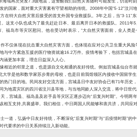
洋海域再次突发7.3级地震，这警醒我们自然灾害随时可能发生，仍需时
国家，面对重大灾害素有守望相助的传统。2008年中国“5·12”汶川
方在特大自然灾害后接受的首支外国专业救援队。3年之后，当“3·11”
援。这支小队也成为了最先赶赴日本、最后离开日本的救援队。2011年
市、福岛市等灾区慰问。他在受访时表示，“大自然灾害面前，全人类是
不仅体现在抗击重大自然灾害方面，也体现在应对公共卫生重大风险等领
地与中方紧急互援的医疗物资就逾16.2万件。疫情考验下，包括宫城县
内涵更加丰富，理念日益深入人心。
相近的邻里之道，也是源自文化相通的友好传统。例如宫城县仙台市就
北大学是他和数学家苏步青的母校，也是目前我馆领区内接收中国留学
的热门目的地。民间友好交流方面，宫城县日中友好协会已有71年历史
同为地震灾区的四川省汶川县等地，与当地同龄人深入交流，将中日世代
，宫城县、福岛县及岩手县等灾区正逐步迈向“后复兴时期”。今明两
该相互支持,共襄盛举。我们相信，中日两国人民能够和衷共济，共同应
道，弘扬中日友好传统，不断深化“后复兴时期”与“后疫情时期”的
时代要求的中日关系持续注入新动能。