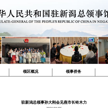
领区概况
领事侨务
驻新潟总领事孙大刚会见燕市长铃木力