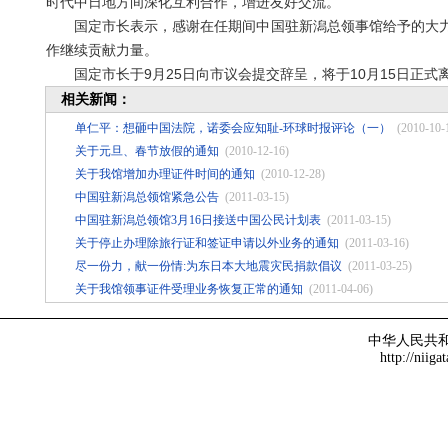
时代中日地方间深化互利合作，增进友好交流。
国定市长表示，感谢在任期间中国驻新潟总领事馆给予的大力
作继续贡献力量。
国定市长于9月25日向市议会提交辞呈，将于10月15日正式
相关新闻：
单仁平：想砸中国法院，诺委会应知耻-环球时报评论（一）
(2010-10-
关于元旦、春节放假的通知
(2010-12-16)
关于我馆增加办理证件时间的通知
(2010-12-28)
中国驻新潟总领馆紧急公告
(2011-03-15)
中国驻新潟总领馆3月16日接送中国公民计划表
(2011-03-15)
关于停止办理除旅行证和签证申请以外业务的通知
(2011-03-16)
尽一份力，献一份情:为东日本大地震灾民捐款倡议
(2011-03-25)
关于我馆领事证件受理业务恢复正常的通知
(2011-04-06)
中华人民共
http://niiga