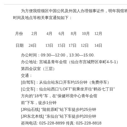
为方便我馆领区中国公民及外国人办理领事证件，明年我馆将继
时间及地点等相关事宜通知如下：
月份
2月
4月
6月
8月
10月
12月
日期
24日
13日
15日
17日
12日
14日
办公时间：09:30—12:00，13:30—15:00.
办公地址: 宫城县青年会馆（仙台市宫城野区幸町4-5-1）
第四会议室（三层）
交通：
[自驾车]：从仙台站东口开车约15分钟（免费停车）
[公交车]：仙台站西口“LOFT”前乘坐开往“鹤谷七丁目”
方向的“18号”车，在“保健环境中心青年会馆
前”下车，徒步1分钟
[JR仙石线] “陆前原町”站下车徒步约25分钟
[JR东北本线] “东仙台”站下车徒步约20分钟
咨询电话: 025-228-8899 传真: 025-228-8818