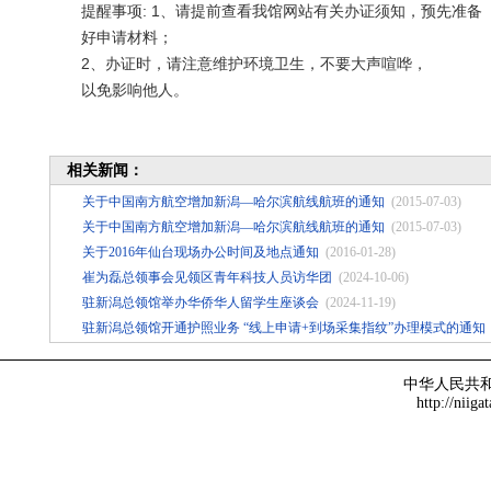
提醒事项: 1、请提前查看我馆网站有关办证须知，预先准备
好申请材料；
2、办证时，请注意维护环境卫生，不要大声喧哗，
以免影响他人。
相关新闻：
关于中国南方航空增加新潟—哈尔滨航线航班的通知
(2015-07-03)
关于中国南方航空增加新潟—哈尔滨航线航班的通知
(2015-07-03)
关于2016年仙台现场办公时间及地点通知
(2016-01-28)
崔为磊总领事会见领区青年科技人员访华团
(2024-10-06)
驻新潟总领馆举办华侨华人留学生座谈会
(2024-11-19)
驻新潟总领馆开通护照业务 “线上申请+到场采集指纹”办理模式的通知
中华人民共
http://niiga