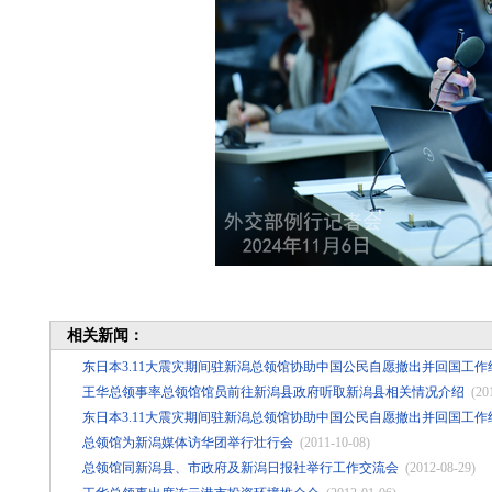
相关新闻：
东日本3.11大震灾期间驻新潟总领馆协助中国公民自愿撤出并回国工作
王华总领事率总领馆馆员前往新潟县政府听取新潟县相关情况介绍
(20
东日本3.11大震灾期间驻新潟总领馆协助中国公民自愿撤出并回国工作
总领馆为新潟媒体访华团举行壮行会
(2011-10-08)
总领馆同新潟县、市政府及新潟日报社举行工作交流会
(2012-08-29)