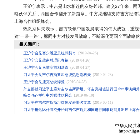
王沪宁表示，中吉是山水相连的友好邻邦。建交27年来，两国
略伙伴关系，两国合作翻开了新篇章。中方愿继续支持吉方经济社
上海合作组织峰会。
热恩别科夫表示，吉方钦佩中国发展取得的伟大成就，重视中
建“一带一路”，愿同中方对接发展战略，不断深化两国全面战略
相关新闻：
王沪宁会见塞尔维亚总统武契奇
(2019-04-26)
王沪宁会见越南总理阮春福
(2019-04-26)
王沪宁会见柬埔寨首相洪森
(2019-04-27)
习近平会见吉尔吉斯斯坦总统热恩别科夫
(2019-04-28)
王沪宁会见捷克总统泽曼
(2019-04-28)
外交部就习近平主席对吉尔吉斯斯坦、塔吉克斯坦进行国<br>事访问
峰会<br>举行中外媒体吹风会
(2019-06-10)
习近平在吉尔吉斯斯坦媒体发表署名文章
(2019-06-11)
习近平抵达比什凯克开始对吉尔吉斯共和国进行国事访问并出席上海合
中华人民共
http://niiga