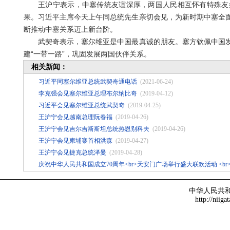
王沪宁表示，中塞传统友谊深厚，两国人民相互怀有特殊友好
果。习近平主席今天上午同总统先生亲切会见，为新时期中塞全
断推动中塞关系迈上新台阶。
武契奇表示，塞尔维亚是中国最真诚的朋友。塞方钦佩中国发
建“一带一路”，巩固发展两国伙伴关系。
相关新闻：
习近平同塞尔维亚总统武契奇通电话
(2021-06-24)
李克强会见塞尔维亚总理布尔纳比奇
(2019-04-12)
习近平会见塞尔维亚总统武契奇
(2019-04-25)
王沪宁会见越南总理阮春福
(2019-04-26)
王沪宁会见吉尔吉斯斯坦总统热恩别科夫
(2019-04-26)
王沪宁会见柬埔寨首相洪森
(2019-04-27)
王沪宁会见捷克总统泽曼
(2019-04-28)
庆祝中华人民共和国成立70周年<br>天安门广场举行盛大联欢活动 
中华人民共
http://niiga