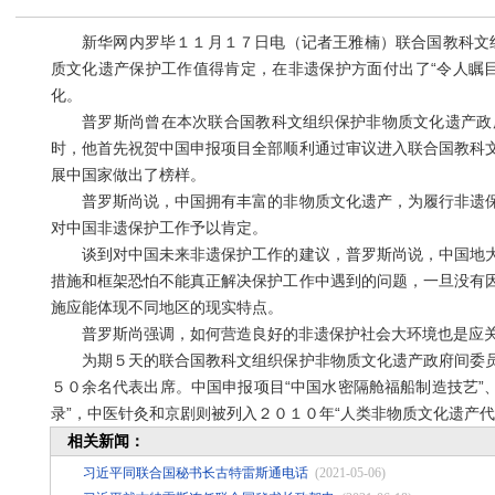
新华网内罗毕１１月１７日电（记者王雅楠）联合国教科文组
质文化遗产保护工作值得肯定，在非遗保护方面付出了“令人瞩
化。
普罗斯尚曾在本次联合国教科文组织保护非物质文化遗产政府
时，他首先祝贺中国申报项目全部顺利通过审议进入联合国教科
展中国家做出了榜样。
普罗斯尚说，中国拥有丰富的非物质文化遗产，为履行非遗保
对中国非遗保护工作予以肯定。
谈到对中国未来非遗保护工作的建议，普罗斯尚说，中国地大
措施和框架恐怕不能真正解决保护工作中遇到的问题，一旦没有
施应能体现不同地区的现实特点。
普罗斯尚强调，如何营造良好的非遗保护社会大环境也是应关
为期５天的联合国教科文组织保护非物质文化遗产政府间委员
５０余名代表出席。中国申报项目“中国水密隔舱福船制造技艺”、
录”，中医针灸和京剧则被列入２０１０年“人类非物质文化遗产代
相关新闻：
习近平同联合国秘书长古特雷斯通电话
(2021-05-06)