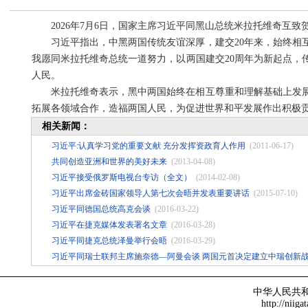
2026年7月6日，国家主席习近平同黑山总统米拉托维奇互致
习近平指出，中黑两国传统友谊深厚，建交20年来，始终相
我愿同米拉托维奇总统一道努力，以两国建交20周年为新起点，
人民。
米拉托维奇表示，黑中两国始终在相互尊重和理解基础上发展
拓展各领域合作，造福两国人民，为促进世界和平发展作出积极
相关新闻：
习近平:认真学习党的重要文献 充分发挥资政育人作用
(2011-06-17)
共同创造亚洲和世界的美好未来
(2013-04-08)
习近平接受俄罗斯电视台专访（全文）
(2014-02-08)
习近平出席金砖国家领导人第七次会晤并发表重要讲话
(2015-07-10)
习近平同德国总统高克会谈
(2016-03-22)
习近平在捷克媒体发表署名文章
(2016-03-28)
习近平同捷克总统泽曼举行会晤
(2016-03-29)
习近平同瑞士联邦主席施奈德—阿曼会谈 两国元首决定建立中瑞创新
中华人民共
http://niiga