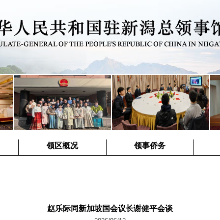
领区概况
领事侨务
赵乐际同新加坡国会议长谢健平会谈