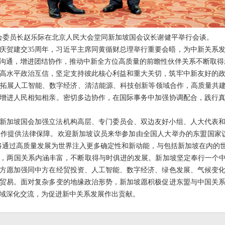
常委会委员长赵乐际在北京人民大会堂同新加坡国会议长谢健平举行会谈。
庆贺建交35周年，习近平主席同黄循财总理举行重要会晤，为中新关系
沟通，增进团结协作，推动中新全方位高质量的前瞻性伙伴关系不断取得
高水平政治互信，坚定支持彼此核心利益和重大关切，筑牢中新友好的
拓展人工智能、数字经济、清洁能源、科技创新等领域合作，高质量共建
增进人民相知相亲。密切多边协作，在国际事务中加强协调配合，践行
新加坡国会加强立法机构高层、专门委员会、双边友好小组、人大代表
作提供法律保障。欢迎新加坡议员来华参加由全国人大举办的东盟国家
将通过高质量发展为世界注入更多确定性和新动能，与包括新加坡在内的
，两国关系内涵丰富，不断取得与时俱进的发展。新加坡坚定奉行一个中
方愿加强同中方在经贸投资、人工智能、数字经济、绿色发展、气候变
贸易。面对复杂多变的地缘政治形势，新加坡愿积极促进东盟与中国关
域深化交流，为促进新中关系发展作出贡献。