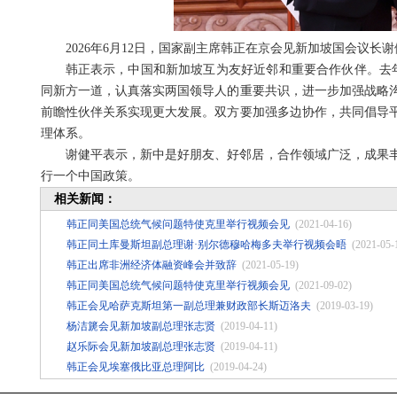
2026年6月12日，国家副主席韩正在京会见新加坡国会议长
韩正表示，中国和新加坡互为友好近邻和重要合作伙伴。去
同新方一道，认真落实两国领导人的重要共识，进一步加强战略
前瞻性伙伴关系实现更大发展。双方要加强多边协作，共同倡导
理体系。
谢健平表示，新中是好朋友、好邻居，合作领域广泛，成果
行一个中国政策。
相关新闻：
韩正同美国总统气候问题特使克里举行视频会见
(2021-04-16)
韩正同土库曼斯坦副总理谢·别尔德穆哈梅多夫举行视频会晤
(2021-05-
韩正出席非洲经济体融资峰会并致辞
(2021-05-19)
韩正同美国总统气候问题特使克里举行视频会见
(2021-09-02)
韩正会见哈萨克斯坦第一副总理兼财政部长斯迈洛夫
(2019-03-19)
杨洁篪会见新加坡副总理张志贤
(2019-04-11)
赵乐际会见新加坡副总理张志贤
(2019-04-11)
韩正会见埃塞俄比亚总理阿比
(2019-04-24)