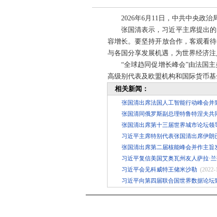
2026年6月11日，中共中央
张国清表示，习近平主席提出的
容增长。要坚持开放合作，客观看待
与各国分享发展机遇，为世界经济注
“全球趋同促增长峰会”由法国
高级别代表及欧盟机构和国际货币基
相关新闻：
张国清出席法国人工智能行动峰会并
张国清同俄罗斯副总理特鲁特涅夫共
张国清出席第十三届世界城市论坛领
习近平主席特别代表张国清出席伊朗
张国清出席第二届核能峰会并作主旨
习近平复信美国艾奥瓦州友人萨拉·
习近平会见科威特王储米沙勒
(2022-
习近平向第四届联合国世界数据论坛