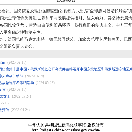
2026/06/12
政治局委员、国务院副总理张国清应邀以视频方式出席“全球趋同促增长峰会”
四大全球倡议为促进世界和平与发展提供指引、注入动力。要坚持发展
各国比较优势，营造自由便利贸易环境，践行真正的多边主义。中方正
入更多确定性和稳定性。
主办，法国总统马克龙主持，德国总理默茨、加拿大总理卡尼和美国、巴
金组织负责人参会。
致辞
(2025-02-11)
同出席第十届中国－俄罗斯博览会开幕式并主持召开中国东北地区和俄罗斯远东地区
导人峰会并致辞
(2026-05-19)
已故总统莱希吊唁活动
(2024-05-23)
发言
(2026-03-11)
兰蒂女士
(2022-05-24)
12-09)
致贺信
(2023-04-24)
中华人民共和国驻新潟总领事馆 版权所有
http://niigata.china-consulate.gov.cn/chn/