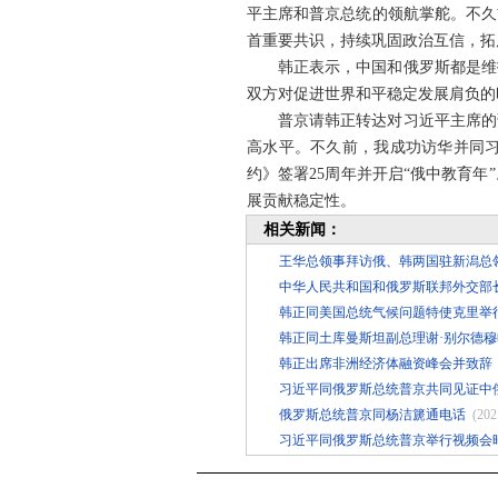
平主席和普京总统的领航掌舵。不久
首重要共识，持续巩固政治互信，拓
韩正表示，中国和俄罗斯都是维
双方对促进世界和平稳定发展肩负的
普京请韩正转达对习近平主席的
高水平。不久前，我成功访华并同
约》签署25周年并开启“俄中教育
展贡献稳定性。
相关新闻：
王华总领事拜访俄、韩两国驻新潟总
中华人民共和国和俄罗斯联邦外交部长
韩正同美国总统气候问题特使克里举
韩正同土库曼斯坦副总理谢·别尔德
韩正出席非洲经济体融资峰会并致辞
习近平同俄罗斯总统普京共同见证中
俄罗斯总统普京同杨洁篪通电话
(202
习近平同俄罗斯总统普京举行视频会晤