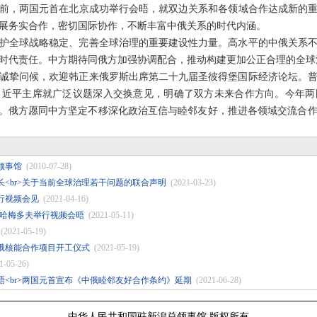
前，两国元首在北京成功举行会晤，就双边关系和各领域合作达成新的
展务实合作，密切国际协作，不断丰富中俄关系的时代内涵。
护全球战略稳定、完善全球治理的重要建设性力量。高水平的中俄关系
时代责任。中方期待同俄方加强协调配合，推动构建更加公正合理的全球
诚挚问候，欢迎韩正来俄罗斯出席第二十九届圣彼得堡国际经济论坛。
习近平主席就广泛议题深入交换意见，明确了双方未来合作方向。今年两
年”。俄方愿同中方坚定不移深化政治互信与睦邻友好，推进各领域交流合
领事馆
(2010-07-28)
<br>关于当前全球治理若干问题的联合声明
(2021-03-23)
行视频会见
(2021-04-16)
穆哈梅多夫举行视频会晤
(2021-05-11)
(2021-05-19)
俄核能合作项目开工仪式
(2021-05-19)
1-05-26)
<br>两国元首宣布《中俄睦邻友好合作条约》延期
(2021-06-28)
中华人民共和国驻新潟总领事馆 版权所有