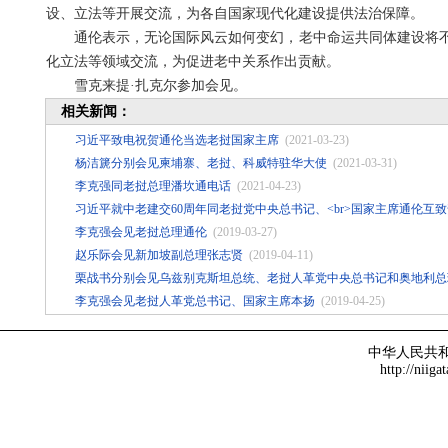
设、立法等开展交流，为各自国家现代化建设提供法治保障。
通伦表示，无论国际风云如何变幻，老中命运共同体建设将
化立法等领域交流，为促进老中关系作出贡献。
雪克来提·扎克尔参加会见。
相关新闻：
习近平致电祝贺通伦当选老挝国家主席
(2021-03-23)
杨洁篪分别会见柬埔寨、老挝、科威特驻华大使
(2021-03-31)
李克强同老挝总理潘坎通电话
(2021-04-23)
习近平就中老建交60周年同老挝党中央总书记、<br>国家主席通伦互致
李克强会见老挝总理通伦
(2019-03-27)
赵乐际会见新加坡副总理张志贤
(2019-04-11)
栗战书分别会见乌兹别克斯坦总统、老挝人革党中央总书记和奥地利总
李克强会见老挝人革党总书记、国家主席本扬
(2019-04-25)
中华人民共
http://niiga