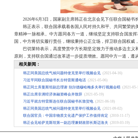
2026年6月3日，国家副主席韩正在北京会见下任联合国秘书
韩正表示，联合国承载着各国人民对持久和平、共同繁荣的
章精神一脉相承。中方愿同各方一道，继续坚定支持联合国发挥
国，中方将切实履行责任，继续秉持公正立场，捍卫联合国权威
巴切莱特表示，高度赞赏中方长期坚定致力于推动多边主义
原则，支持联合国通过改革进一步提质增效。愿同中方一道，遵
相关新闻：
韩正同美国总统气候问题特使克里举行视频会见
(2021-04-16)
习近平同联合国秘书长古特雷斯通电话
(2021-05-06)
韩正同土库曼斯坦副总理谢·别尔德穆哈梅多夫举行视频会晤
(2021-05-
韩正出席非洲经济体融资峰会并致辞
(2021-05-19)
习近平就古特雷斯连任联合国秘书长致贺电
(2021-06-18)
韩正同美国总统气候问题特使克里举行视频会见
(2021-09-02)
联合国官员：中国非物质文化遗产保护工作值得肯定
(2010-11-17)
韩正会见哈萨克斯坦第一副总理兼财政部长斯迈洛夫
(2019-03-19)