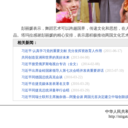
彭丽媛表示，舞蹈艺术可以跨越国界，传递文化和思想，在
品。塔玛拉感谢彭丽媛的精心安排，表示愿积极推动两国文化艺
相关新闻：
习近平:认真学习党的重要文献 充分发挥资政育人作用
(2011-06-17)
共同创造亚洲和世界的美好未来
(2013-04-08)
习近平接受俄罗斯电视台专访（全文）
(2014-02-08)
习近平出席金砖国家领导人第七次会晤并发表重要讲话
(2015-07-10)
习近平同德国总统高克会谈
(2016-03-22)
习近平在捷克媒体发表署名文章
(2016-03-28)
习近平同捷克总统泽曼举行会晤
(2016-03-29)
习近平同瑞士联邦主席施奈德—阿曼会谈 两国元首决定建立中瑞创新
中华人民共
http://niiga