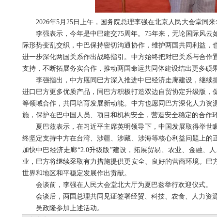
2026年5月25日上午，国务院总理李强在北京人民大会堂
李强表示，今年是中巴建交75周年。75年来，无论国际风
际形势变乱交织，中巴保持密切沟通协作，维护两国共同利益，
进一步深化两国关系作出战略指引。中方始终把对巴关系与合作
支持，不断拓展务实合作，推动两国命运共同体建设结出更多硕
李强指出，中方愿同巴方深入推进中巴经济走廊建设，继续
进口巴方更多优质产品，同巴方积极打造双边自贸协定升级版，
等领域合作，共同培育发展新动能。中方也愿同巴方深化人力资
施，保护在巴中国人员、项目和机构安全，营造安全稳定的合作
夏巴兹表示，在习近平主席英明领导下，中国发展取得举世
终坚定支持中方在台湾、涉疆、涉藏、涉海等核心利益问题上的
加快中巴经济走廊“2.0升级版”建设，拓展贸易、农业、金融
业，巴方将继续采取有力措施提供更安全、良好的营商环境。巴
世界和地区和平稳定发展作出贡献。
会谈前，李强在人民大会堂北大厅为夏巴兹举行欢迎仪式。
会谈后，两国总理共同见证签署经贸、科技、农食、人力资
吴政隆参加上述活动。