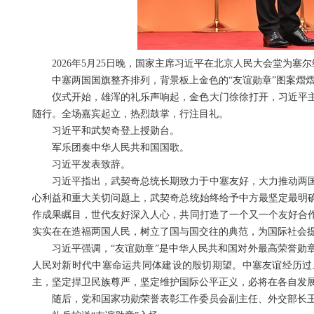
2026年5月25日晚，国家主席习近平在北京人民大会堂为塞
中塞两国国旗整齐排列，背景板上金色的“友谊勋章”图案熠
仪式开始，雄浑的礼乐声响起，金色大门徐徐打开，习近平
随行。全场嘉宾起立，热烈鼓掌，行注目礼。
习近平和武契奇登上授勋台。
军乐团奏中华人民共和国国歌。
习近平发表致辞。
习近平指出，武契奇总统长期致力于中塞友好，大力推动两
心利益和重大关切问题上，武契奇总统始终给予中方最坚定最明
作成果瞩目，世代友好深入人心，共同打造了一个又一个友好合
实实在在造福两国人民，树立了国与国交往的典范，为国际社会
习近平强调，“友谊勋章”是中华人民共和国对外最高荣誉勋
人民对新时代中塞命运共同体建设的殷切期望。中塞友谊经历过
主，坚定捍卫民族尊严，坚定维护国际公平正义，必将在各自发
随后，党和国家功勋荣誉表彰工作委员会副主任、外交部长