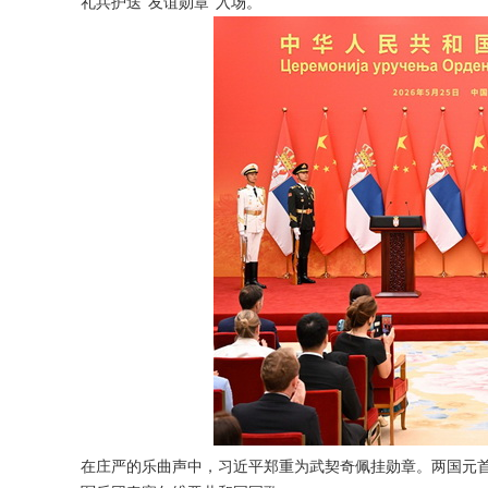
礼兵护送“友谊勋章”入场。
在庄严的乐曲声中，习近平郑重为武契奇佩挂勋章。两国元