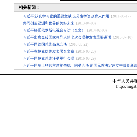
相关新闻：
习近平:认真学习党的重要文献 充分发挥资政育人作用
(2011-06-17)
共同创造亚洲和世界的美好未来
(2013-04-08)
习近平接受俄罗斯电视台专访（全文）
(2014-02-08)
习近平出席金砖国家领导人第七次会晤并发表重要讲话
(2015-07-10)
习近平同德国总统高克会谈
(2016-03-22)
习近平在捷克媒体发表署名文章
(2016-03-28)
习近平同捷克总统泽曼举行会晤
(2016-03-29)
习近平同瑞士联邦主席施奈德—阿曼会谈 两国元首决定建立中瑞创新
中华人民共
http://niiga