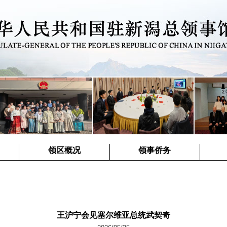
领区概况
领事侨务
王沪宁会见塞尔维亚总统武契奇