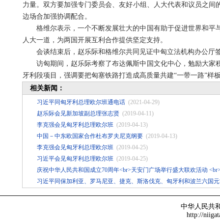
力量。双方要加强专门委员会、友好小组、人大代表和议员之间
边场合加强协调配合。
格维尔表示，一个不断发展壮大的中国有助于促进世界和平
人大一道，为两国开展互利合作提供坚定支持。
会谈结束后，赵乐际和格维尔共同见证中匈立法机构办公厅
访匈期间，赵乐际考察了布达佩斯中国文化中心，勉励大家
牙利段项目，强调要把匈塞铁路打造成高质量共建“一带一路”样
相关新闻：
习近平同匈牙利总理欧尔班通电话
(2021-04-29)
赵乐际会见新加坡副总理张志贤
(2019-04-11)
李克强会见匈牙利总理欧尔班
(2019-04-13)
中国－中东欧国家合作杜布罗夫尼克纲要
(2019-04-13)
李克强会见匈牙利总理欧尔班
(2019-04-25)
习近平会见匈牙利总理欧尔班
(2019-04-25)
庆祝中华人民共和国成立70周年<br>天安门广场举行盛大联欢活动 
习近平同保加利亚、罗马尼亚、捷克、斯洛伐克、匈牙利和波兰六国元
中华人民共
http://niiga