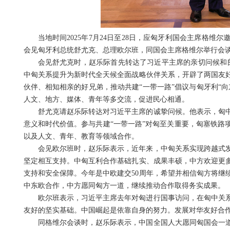
当地时间2025年7月24日至28日，应匈牙利国会主席格
会见匈牙利总统舒尤克、总理欧尔班，同国会主席格维尔举行会
会见舒尤克时，赵乐际首先转达了习近平主席的亲切问候和良
中匈关系提升为新时代全天候全面战略伙伴关系，开辟了两国友
伙伴、相知相亲的好兄弟，推动共建“一带一路”倡议与匈牙利“
人文、地方、媒体、青年等多交流，促进民心相通。
舒尤克请赵乐际转达对习近平主席的诚挚问候。他表示，匈
意义和时代价值。参与共建“一带一路”对匈至关重要，匈塞铁路
以及人文、青年、教育等领域合作。
会见欧尔班时，赵乐际表示，近年来，中匈关系实现跨越式
坚定相互支持。中匈互利合作基础扎实、成果丰硕，中方欢迎更
支持和安全保障。今年是中欧建交50周年，希望并相信匈方将继
中东欧合作，中方愿同匈方一道，继续推动合作取得务实成果。
欧尔班表示，习近平主席去年对匈进行国事访问，在匈中关
友好的坚实基础。中国崛起是依靠自身的努力。发展对华友好合
同格维尔会谈时，赵乐际表示，中国全国人大愿同匈国会一