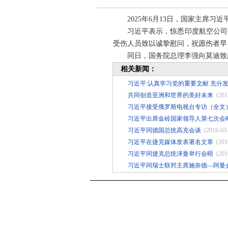
2025年6月13日，国家主席
习近平表示，惊悉印度航空公司
受伤人员致以诚挚慰问，祝愿伤者早
同日，国务院总理李强向莫迪致
相关新闻：
习近平:认真学习党的重要文献 充分
共同创造亚洲和世界的美好未来
(201
习近平接受俄罗斯电视台专访（全文
习近平出席金砖国家领导人第七次会
习近平同德国总统高克会谈
(2016-03
习近平在捷克媒体发表署名文章
(201
习近平同捷克总统泽曼举行会晤
(201
习近平同瑞士联邦主席施奈德—阿曼