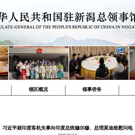
领区概况
领事侨务
习近平就印度客机失事向印度总统穆尔穆、总理莫迪致慰问电