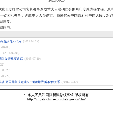
2025/06/13
习近平就印度航空公司客机失事造成重大人员伤亡分别向印度总统穆尔穆、总
一架客机失事，造成重大人员伤亡。我谨代表中国政府和中国人民，对
日康复。
慰问电。
发挥资政育人作用
(2011-06-17)
3-04-08)
）
(2014-02-08)
晤并发表重要讲话
(2015-07-10)
-22)
6-03-28)
6-03-29)
会谈 两国元首决定建立中瑞创新战略伙伴关系
(2016-04-12)
中华人民共和国驻新潟总领事馆 版权所有
http://niigata.china-consulate.gov.cn/chn/