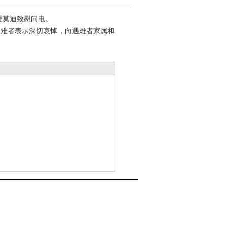
理莫迪致慰问电。
遇难者表示深切哀悼，向遇难者家属和