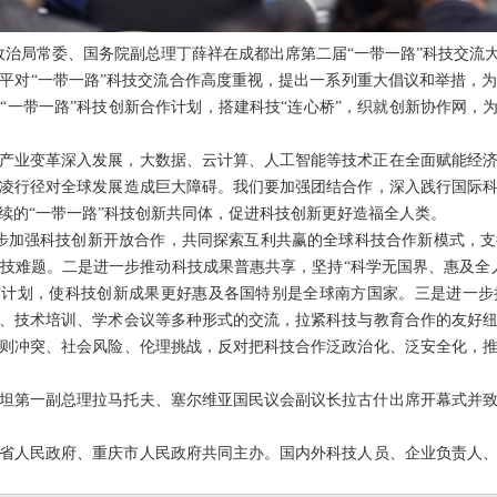
中央政治局常委、国务院副总理丁薛祥在成都出席第二届“一带一路”科技交
平对“一带一路”科技交流合作高度重视，提出一系列重大倡议和举措，
“一带一路”科技创新合作计划，搭建科技“连心桥”，织就创新协作网，为
产业变革深入发展，大数据、云计算、人工智能等技术正在全面赋能经
凌行径对全球发展造成巨大障碍。我们要加强团结合作，深入践行国际
续的“一带一路”科技创新共同体，促进科技创新更好造福全人类。
步加强科技创新开放合作，共同探索互利共赢的全球科技合作新模式，
技难题。二是进一步推动科技成果普惠共享，坚持“科学无国界、惠及全
作计划，使科技创新成果更好惠及各国特别是全球南方国家。三是进一
、技术培训、学术会议等多种形式的交流，拉紧科技与教育合作的友好
则冲突、社会风险、伦理挑战，反对把科技合作泛政治化、泛安全化，
坦第一副总理拉马托夫、塞尔维亚国民议会副议长拉古什出席开幕式并
省人民政府、重庆市人民政府共同主办。国内外科技人员、企业负责人、政