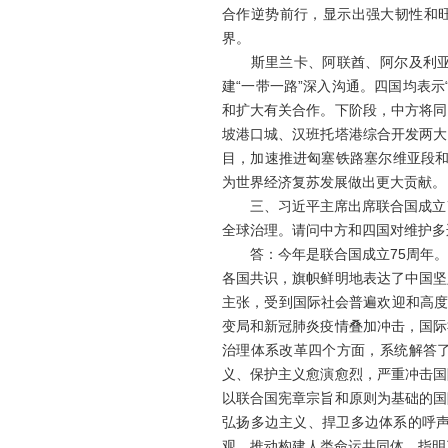
合作逆势前行，显示出强大韧性和旺
界。
斯里兰卡、阿联酋、阿尔及利亚、
建“一带一路”深入沟通。四国均表
和扩大有关合作。下阶段，中方将同
坡港口城、汉班托塔港综合开发两大
目，加速推进匈塞铁路塞尔维亚段和
为世界经济复苏发展做出更大贡献。
三、习近平主席出席联合国成立7
全球治理。请问中方和四国对维护多
答：今年是联合国成立75周年。前
各国共识，旗帜鲜明地表达了中国坚
主张，受到国际社会普遍欢迎和高度
变局和新冠肺炎疫情叠加冲击，国际
治理体系改革四个方面，系统解答了
义、保护主义愈演愈烈，严重冲击国
以联合国宪章宗旨和原则为基础的国
弘扬多边主义、捍卫多边体系的呼
观，推动构建人类命运共同体，指明