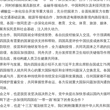
作，同时积极拓展高新技术、金融等领域合作。中国和阿尔及利亚同意
、磷酸盐一体化综合开发等重大项目，充分挖掘潜力，全面拓展双方在数
化交通基础设施、能源等领域合作，加快推进匈塞铁路塞境内路段项目
境。各国一致同意进一步深化在科技、教育、文化、体育、旅游、媒体
展夯实民意和社会基础，注入持久动力。
合作。我同四国就全球疫情形势、各自抗疫经验深入交流。中方强调将
四国及有需要的国家提供支持和帮助。四国高度评价中国抗疫成效和复
防联控、疫苗和药物研发等合作，全力遏制疫情，共同巩固来之不易的
容缓。各国应加强团结、同舟共济，充分发挥世界卫生组织关键领导作
阻击战，推动构建人类卫生健康共同体。
和平与发展。我向四国全面介绍不久前习近平主席出席联合国成立75周
四国领导人就共同关心的重大国际地区和全球性问题深入交换意见。各
休戚与共，面对各种传统和非传统安全问题和发展挑战，任何国家都不
同维护普遍安全，共同掌握世界命运。各方应就重大国际问题加强沟通
同体。
之年，也是脱贫攻坚决战决胜之年。党中央提出加快形成以国内大循环
局下进一步加强同四国在“一带一路”框架下的务实合作？
年，也是“十三五”规划收官之年。我们刚刚隆重庆祝中华人民共和国