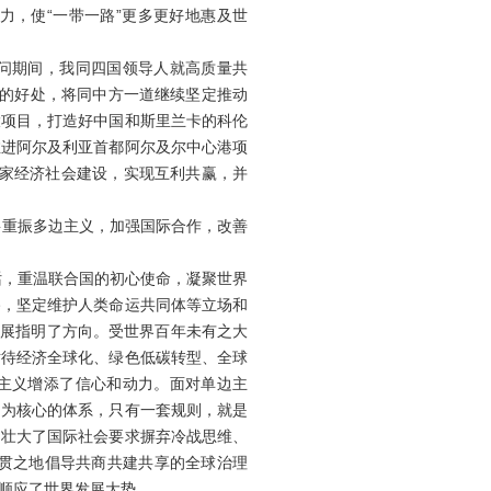
力，使“一带一路”更多更好地惠及世
问期间，我同四国领导人就高质量共
在的好处，将同中方一道继续坚定推动
大项目，打造好中国和斯里兰卡的科伦
推进阿尔及利亚首都阿尔及尔中心港项
国家经济社会建设，实现互利共赢，并
重振多边主义，加强国际合作，改善
话，重温联合国的初心使命，凝聚世界
路，坚定维护人类命运共同体等立场和
发展指明了方向。受世界百年未有之大
对待经济全球化、绿色低碳转型、全球
边主义增添了信心和动力。面对单边主
国为核心的体系，只有一套规则，就是
和壮大了国际社会要求摒弃冷战思维、
贯之地倡导共商共建共享的全球治理
顺应了世界发展大势。