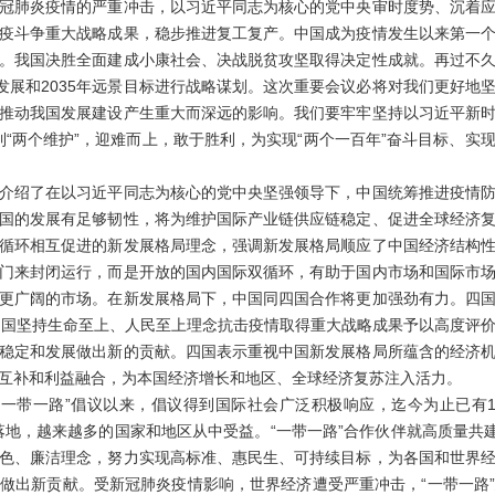
冠肺炎疫情的严重冲击，以习近平同志为核心的党中央审时度势、沉着
疫斗争重大战略成果，稳步推进复工复产。中国成为疫情发生以来第一
。我国决胜全面建成小康社会、决战脱贫攻坚取得决定性成就。再过不
会发展和2035年远景目标进行战略谋划。这次重要会议必将对我们更好地
推动我国发展建设产生重大而深远的影响。我们要牢牢坚持以习近平新
做到“两个维护”，迎难而上，敢于胜利，为实现“两个一百年”奋斗目标、
绍了在以习近平同志为核心的党中央坚强领导下，中国统筹推进疫情防
国的发展有足够韧性，将为维护国际产业链供应链稳定、促进全球经济
循环相互促进的新发展格局理念，强调新发展格局顺应了中国经济结构
门来封闭运行，而是开放的国内国际双循环，有助于国内市场和国际市
更广阔的市场。在新发展格局下，中国同四国合作将更加强劲有力。四
中国坚持生命至上、人民至上理念抗击疫情取得重大战略成果予以高度评
稳定和发展做出新的贡献。四国表示重视中国新发展格局所蕴含的经济
互补和利益融合，为本国经济增长和地区、全球经济复苏注入活力。
一带一路”倡议以来，倡议得到国际社会广泛积极响应，迄今为止已有1
落地，越来越多的国家和地区从中受益。“一带一路”合作伙伴就高质量共建
色、廉洁理念，努力实现高标准、惠民生、可持续目标，为各国和世界
做出新贡献。受新冠肺炎疫情影响，世界经济遭受严重冲击，“一带一路