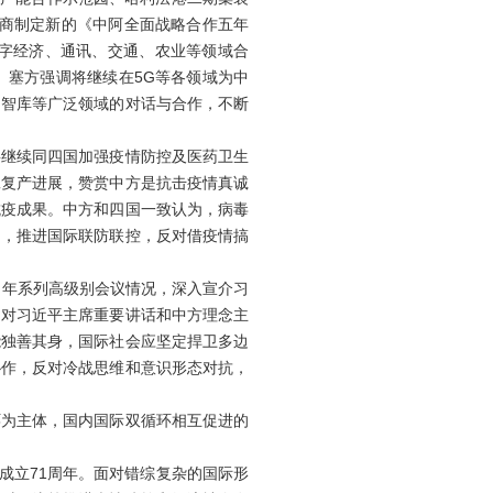
协商制定新的《中阿全面战略合作五年
字经济、通讯、交通、农业等领域合
。塞方强调将继续在5G等各领域为中
、智库等广泛领域的对话与合作，不断
继续同四国加强疫情防控及医药卫生
工复产进展，赞赏中方是抗击疫情真诚
抗疫成果。中方和四国一致认为，病毒
用，推进国际联防联控，反对借疫情搞
年系列高级别会议情况，深入宣介习
国对习近平主席重要讲话和中方理念主
能独善其身，国际社会应坚定捍卫多边
协作，反对冷战思维和意识形态对抗，
为主体，国内国际双循环相互促进的
成立71周年。面对错综复杂的国际形