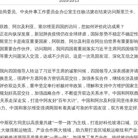
2020/10/13
政治局委员、中央外事工作委员会办公室主任杨洁篪在结束访问斯里兰卡
酋、阿尔及利亚、塞尔维亚四国的访问，您如何评价此访成果？
在向纵深发展，新冠肺炎疫情仍在全球肆虐，国际形势不稳定不确定性
斯里兰卡是南亚重要国家，阿联酋、阿尔及利亚在阿拉伯世界有重要影
国重要合作伙伴。访问期间，我同四国着重就落实习近平主席同四国领
等重大问题深入交流，达成不少共识。这是一次巩固友谊、深化互信之
向四国领导人转达了习近平主席的诚挚问候，四国领导人深表感谢并请
换意见，强调中方愿同各方密切高层交往，加强务实合作，继续在涉及
评价双边关系，重申坚定奉行积极对华政策，理解和支持中方维护国家
规划好高层交往，加强战略合作，不断提升双边关系水平。中国和阿联
关系走深走实，打造中阿友好“百年大计”。中国和阿尔及利亚同意传承
动力。中国和塞尔维亚强调两国有着真诚可靠的牢固友谊，双方将坚定捍
斯双方同意以高质量共建“一带一路”为主线，打造好科伦坡港口城、汉
做大做强航运物流、产业合作两大领域，助力斯打造区域航运枢纽和产业
积极推进两国高质量共建“一带一路”，加强复工复产合作，持续推动中