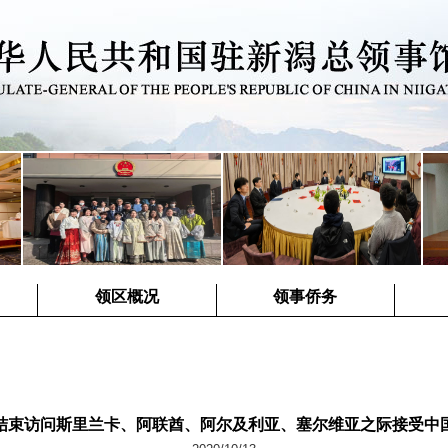
领区概况
领事侨务
结束访问斯里兰卡、阿联酋、阿尔及利亚、塞尔维亚之际接受中