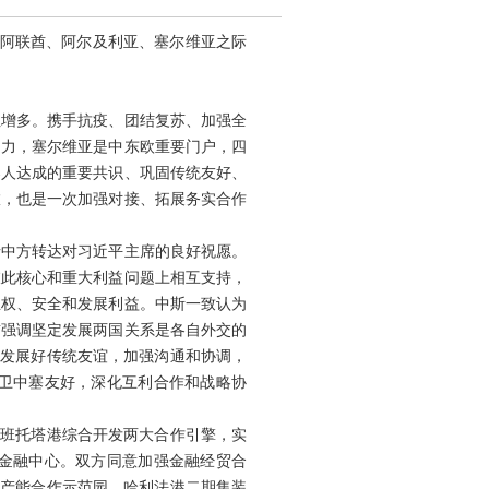
、阿联酋、阿尔及利亚、塞尔维亚之际
增多。携手抗疫、团结复苏、加强全
响力，塞尔维亚是中东欧重要门户，四
导人达成的重要共识、巩固传统友好、
旅，也是一次加强对接、拓展务实合作
中方转达对习近平主席的良好祝愿。
彼此核心和重大利益问题上相互支持，
主权、安全和发展利益。中斯一致认为
酋强调坚定发展两国关系是各自外交的
和发展好传统友谊，加强沟通和协调，
卫中塞友好，深化互利合作和战略协
班托塔港综合开发两大合作引擎，实
金融中心。双方同意加强金融经贸合
阿产能合作示范园、哈利法港二期集装