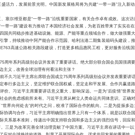
盛活力，发展前景光明。中国新发展格局将为共建“一带一路”注入新动
塞尔维亚都是“一带一路”沿线重要国家，有关合作卓有成效。这次访
示“一带一路”建设有力推动了本国经济社会发展，为老百姓带来了实实在
四国共同稳步推进基础设施、能源、产能等重点领域合作，做大做强重
引擎，持续推动中阿产能合作示范园、哈利法港二期集装箱码头建设，
E763高速公路相关路段建设，打造更多精品惠民工程，更好服务沿线
5周年系列高级别会议并发表了重要讲话。绝大部分联合国会员国强调要
边主义，改善全球治理有何看法和主张？
不久习近平主席出席联合国成立75周年系列高级别会议并发表重要讲
定奉行多边主义，坚定维护联合国权威，坚定走和平发展、合作共赢道
评价。习近平主席重要讲话意义重大，影响深远。一是为“后疫情”世界
社会的焦虑感前所未有。习近平主席从树立人类命运共同体意识、正确
“世界向何处去”的时代之问，校准了国际合作的航向。二是为提振多
际协调与合作，习近平主席明确指出世界上只有一个体系，就是以联合
际关系基本准则，传递出中国支持联合国和多边主义的强烈信号，回应
声。三是为改革完善全球治理贡献了中国方案。习近平主席在讲话中一以
了应对全球挑战的道路，彰显了开展国际合作、谋求共同发展的重要性，