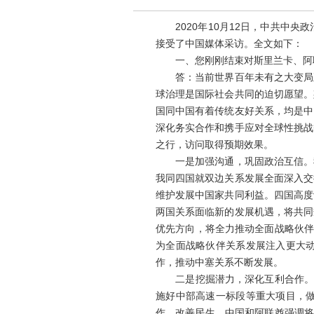
2020年10月12日，中共中央
接受了中国媒体采访。全文如下：
一、您刚刚结束对斯里兰卡、阿联
答：当前世界百年未有之大变局正
球治理是国际社会共同的迫切愿望。
国同中国有着传统友好关系，均是中
深化务实合作和携手应对全球性挑战
之行，访问取得预期效果。
一是加强沟通，巩固政治互信。我
我同四国就双边关系发展全面深入交
维护发展中国家共同利益。四国高度
两国关系面临新的发展机遇，将共同
优先方向，将全力推动全面战略伙伴
为全面战略伙伴关系发展注入更大
作，推动中塞关系不断发展。
二是挖掘潜力，深化互利合作。中
施好中部高速一标段等重大项目，
作，改善民生。中国和阿联酋强调将