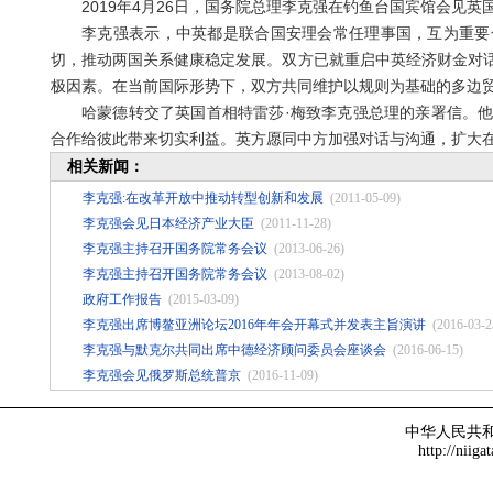
2019年4月26日，国务院总理李克强在钓鱼台国宾馆会见英
李克强表示，中英都是联合国安理会常任理事国，互为重要合
切，推动两国关系健康稳定发展。双方已就重启中英经济财金对
极因素。在当前国际形势下，双方共同维护以规则为基础的多边
哈蒙德转交了英国首相特雷莎·梅致李克强总理的亲署信。他
合作给彼此带来切实利益。英方愿同中方加强对话与沟通，扩大
相关新闻：
李克强:在改革开放中推动转型创新和发展
(2011-05-09)
李克强会见日本经济产业大臣
(2011-11-28)
李克强主持召开国务院常务会议
(2013-06-26)
李克强主持召开国务院常务会议
(2013-08-02)
政府工作报告
(2015-03-09)
李克强出席博鳌亚洲论坛2016年年会开幕式并发表主旨演讲
(2016-03-2
李克强与默克尔共同出席中德经济顾问委员会座谈会
(2016-06-15)
李克强会见俄罗斯总统普京
(2016-11-09)
中华人民共
http://niiga