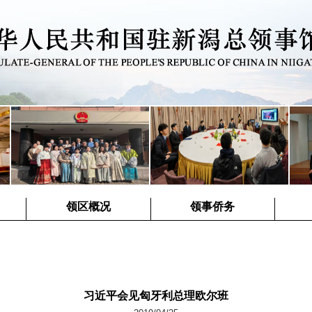
领区概况
领事侨务
习近平会见匈牙利总理欧尔班