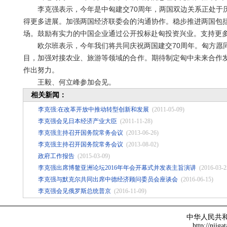
李克强表示，今年是中匈建交70周年，两国双边关系正处于历
得更多进展。加强两国经济联委会的沟通协作。稳步推进两国包
场。鼓励有实力的中国企业通过公开投标赴匈投资兴业。支持更
欧尔班表示，今年我们将共同庆祝两国建交70周年。匈方愿同
目，加强对接农业、旅游等领域的合作。期待制定匈中未来合作
作出努力。
王毅、何立峰参加会见。
相关新闻：
李克强:在改革开放中推动转型创新和发展
(2011-05-09)
李克强会见日本经济产业大臣
(2011-11-28)
李克强主持召开国务院常务会议
(2013-06-26)
李克强主持召开国务院常务会议
(2013-08-02)
政府工作报告
(2015-03-09)
李克强出席博鳌亚洲论坛2016年年会开幕式并发表主旨演讲
(2016-03-2
李克强与默克尔共同出席中德经济顾问委员会座谈会
(2016-06-15)
李克强会见俄罗斯总统普京
(2016-11-09)
中华人民共
http://niiga