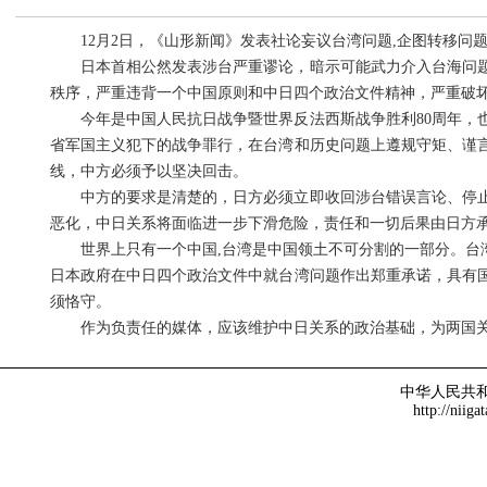
12月2日，《山形新闻》发表社论妄议台湾问题,企图转移问
日本首相公然发表涉台严重谬论，暗示可能武力介入台海问题
秩序，严重违背一个中国原则和中日四个政治文件精神，严重破
今年是中国人民抗日战争暨世界反法西斯战争胜利80周年，也
省军国主义犯下的战争罪行，在台湾和历史问题上遵规守矩、谨
线，中方必须予以坚决回击。
中方的要求是清楚的，日方必须立即收回涉台错误言论、停止
恶化，中日关系将面临进一步下滑危险，责任和一切后果由日方
世界上只有一个中国,台湾是中国领土不可分割的一部分。台湾
日本政府在中日四个政治文件中就台湾问题作出郑重承诺，具有
须恪守。
作为负责任的媒体，应该维护中日关系的政治基础，为两国关
中华人民共
http://niiga