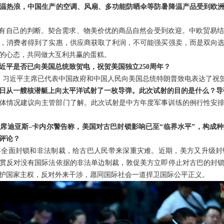
温热浪，中国生产的空调、风扇、多功能防晒伞等防暑降温产品受到欧洲
者有自己的判断。契合需求、物美价优的商品自然会受到欢迎。中欧贸易
，消费者得到了实惠，供应商获取了利润，不可能强买强卖，而是双向
的心态，共同做大互利共赢的蛋糕。
近平是否已向美国总统致贺电，祝贺美国独立250周年？
年。习近平主席已代表中国政府和中国人民向美国总统特朗普致电表达了祝
日从一艘核潜艇上向太平洋试射了一枚导弹。此次试射的目的是什么？导
体情况建议向主管部门了解。此次试射是中方年度军事训练的例行性安
席迪亚斯–卡内尔警告称，美国对古巴封锁影响已至“临界水平”，构成种
评论？
年全面封锁和非法制裁，给古巴人民带来深重灾难。近期，美方又升级
贯反对没有国际法依据的非法单边制裁，敦促美方立即停止对古巴的封
护国家主权，反对外来干涉，愿同国际社会一道捍卫国际公平正义。