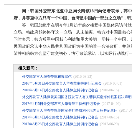
问：韩国外交部东北亚中亚局长南镇18日向记者表示，韩
府，并尊重中方只有一个中国、台湾是中国的一部分之立场”，韩
答：韩国总统李在明今年1月访华前夕接受中国媒体采访时就
立场。韩政府始终恪守这一立场，从未偏离。韩方对中国最核心
问时表示，韩方尊重中国核心利益和重大关切，坚持一个中国。
民国政府承认中华人民共和国政府为中国的唯一合法政府，并尊
望并相信韩方会坚守建交初心，恪守政治承诺，以实际行动践行
相关新闻：
外交部发言人华春莹就布鲁塞尔
(2016-03-23)
2016年5月31日外交部发言人华春莹主持例行记者会
(2016-06-01)
2016年6月14日外交部发言人陆慷主持例行记者会
(2016-06-15)
外交部发言人陆慷就美国国务院发言人有关菲律宾南海仲裁案裁决声明
2017年4月5日外交部发言人华春莹主持例行记者会
(2017-04-06)
外交部发言人华春莹就美国军事打击叙利亚境内目标答记者问
(2017-04
2017年6月14日外交部发言人陆慷主持例行记者会
(2017-06-15)
2017年6月28日外交部发言人陆慷主持例行记者会
(2017-06-29)