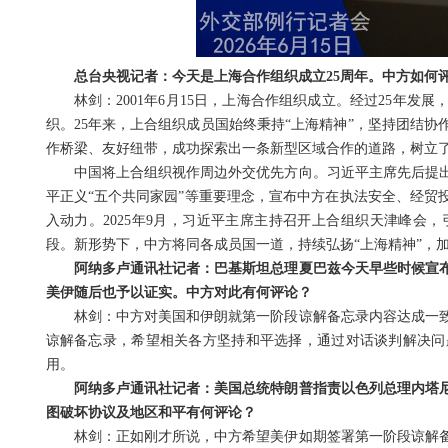
总台央视记者：今天是上海合作组织成立25周年。中方如何
林剑：2001年6月15日，上海合作组织成立。经过25年
织。25年来，上合组织成员国始终秉持“上海精神”，坚持团结
作桥梁、友好纽带，成功探索出一条新型区域合作的道路，树立
中国将上合组织视作周边外交优先方向。习近平主席先后提
平正义“五个共同家园”等重要理念，宣布中方在执法安全、经贸
入动力。2025年9月，习近平主席主持召开上合组织天津峰会
段。新形势下，中方将同各成员国一道，持续弘扬“上海精神”，
阿纳多卢通讯社记者：巴基斯坦总理夏巴兹今天早些时候宣
美伊随后也予以证实。中方对此有何评论？
林剑：中方对美国和伊朗就第一阶段谅解备忘录内容达成一
谅解备忘录，希望相关各方坚持和平选择，通过对话谈判解决问
用。
阿纳多卢通讯社记者：美国总统特朗普指责以色列总理内塔
图破坏协议及地区和平有何评论？
林剑：正如刚才所说，中方希望美伊如期签署第一阶段谅解