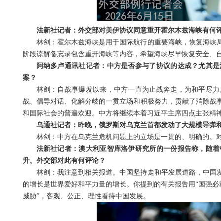
法新社记者：外交部对美伊协议同意重开霍尔木兹海峡有何
林剑：霍尔木兹海峡是用于国际航行的重要海峡，恢复海峡
阶段谅解备忘录包含重开海峡等内容，希望海峡尽早恢复安全、
阿纳多卢通讯社记者：中方是否参与了协议的达成？尤其是
案？
林剑：自战事爆发以来，中方一直为止战奔走，为和平尽力
战、倡导对话、化解分歧的一贯立场和积极努力，贡献了消除战
和国际社会的普遍欢迎。中方将继续本着习近平主席四点主张精
乌通社记者：昨晚，俄罗斯对乌克兰首都发动了大规模导弹
林剑：中方在乌克兰危机问题上的立场是一贯的、明确的。
法新社记者：澳大利亚智库洛伊研究所的一份报告称，随着
升。外交部对此有何评论？
林剑：我注意到相关报道。中国坚持走和平发展道路，中国
的增长是世界爱好和平力量的增长。你提到的有关报告用“国强必
威胁”，客观、公正、理性看待中国发展。