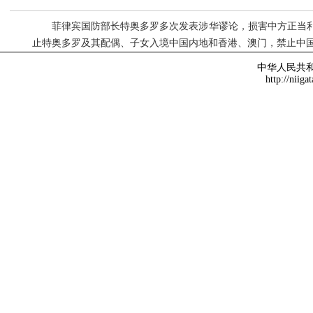
菲律宾国防部长特奥多罗多次发表涉华谬论，损害中方正当
止特奥多罗及其配偶、子女入境中国内地和香港、澳门，禁止中
中华人民共
http://niiga