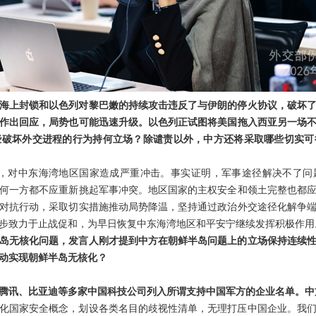
海上封锁和以色列对黎巴嫩的持续攻击违反了与伊朗的停火协议，破坏
作出回应，局势也可能迅速升级。以色列正试图将美国拖入西亚另一场
些破坏外交进程的行为持何立场？除谴责以外，中方还将采取哪些切实可
月，对中东海湾地区国家造成严重冲击。事实证明，军事途径解决不了问
何一方都不应重新挑起军事冲突。地区国家的主权安全和领土完整也都
对抗行动，采取切实措施推动局势降温，坚持通过政治外交途径化解争
步致力于止战促和，为早日恢复中东海湾地区和平安宁继续发挥积极作用
岛无核化问题，发言人刚才提到中方在朝鲜半岛问题上的立场保持连续
动实现朝鲜半岛无核化？
腾讯、比亚迪等多家中国科技公司列入所谓支持中国军方的企业名单。中
化国家安全概念，划设各类名目的歧视性清单，无理打压中国企业。我