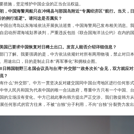
要措施，坚定维护中国企业的正当合法权益。
初，中国海警局船只在冲绳县与那国岛附近“专属经济区”航行。当天，
行的例行巡逻”。请问这是否属实？
中国台湾岛以东海域依法开展执法巡查，中国海警局已发布相关消息。
自启动所谓海域划界谈判，严重违反包括《联合国海洋法公约》在内的
美国已要求中国恢复对日稀土出口。发言人能否介绍详细信息？
部门了解。我要强调的是，中方依法依规针对所有两用物项，禁止对日
、用途出口，目的是制止日本“再军事化”和拥核企图。
，8日韩国朝野三名国会议员与台湾“外交部”“政务次长”会见，双方就应
流？
有什么“外交部”。中方一贯坚决反对建交国同中国台湾地区进行任何形式的
中华人民共和国为代表中国的唯一合法政府，尊重中方只有一个中国、
国的立场没有变化。中方已就此事向韩方提出严正交涉。我们敦促韩方
展任何形式的官方往来，不被“台独”分子利用，不向“台独”分裂势力发