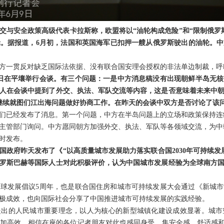
交与安全政策高级代表卡拉斯称，欧盟将以“油轮构成危险”和“限制俄罗
。据报道，6月初，法国和英国海军已扣押一艘从俄罗斯驶出的油轮。
方一贯反对缺乏国际法依据、没有联合国安理会授权的非法单边制裁，呼
日在平壤举行会谈。有三个问题：一是中方消息稿没有出现朝鲜半岛无
人在会谈中提到了外交、执法、军队交流等内容，这是否意味着未来中
继续就图们江出海问题做好协商工作。在昨天的会谈中双方是否讨论了该
们已经发布了消息。第一个问题，中方在半岛问题上的立场和政策保持连
主管部门询问。中方愿同朝方加强外交、执法、军队等各领域交流，为中
时发布。
国政府昨天发布了《“以高质量城市发展助力落实联合国2030年可持续发
罗斯巴赫等国际人士对此积极评价，认为中国城市发展经验为全球南方
球发展倡议5周年，也是联合国住房和城市可持续发展大会通过《新城市
极成效，也向国际社会分享了中国推进城市可持续发展的实践经验。
提出的人民城市重要理念，以人为核心的新型城镇化建设成效显著。城市
加高效。相信在座的各位记者朋友对此也感同身受。集安全感、舒适感和