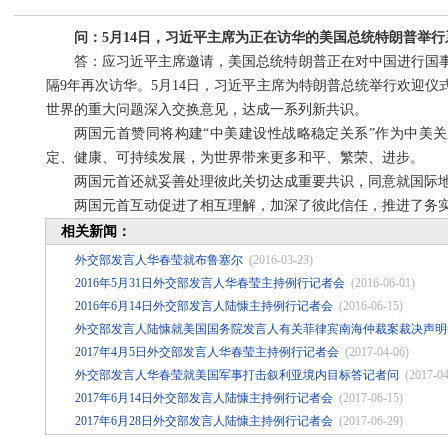
问：5月14日，习近平主席为正在访华的美国总统特朗普举
答：应习近平主席邀请，美国总统特朗普正在对中国进行国事
隔9年再次访华。5月14日，习近平主席为特朗普总统举行欢迎
世界的重大问题深入交换意见，达成一系列新共识。
两国元首赞同将构建“中美建设性战略稳定关系”作为中美
定、健康、可持续发展，为世界带来更多和平、繁荣、进步。
两国元首还就妥善处理彼此关切达成重要共识，同意就国际
两国元首互动促进了相互理解，加深了彼此信任，推进了务
相关新闻：
外交部发言人华春莹就布鲁塞尔
(2016-03-23)
2016年5月31日外交部发言人华春莹主持例行记者会
(2016-06-01)
2016年6月14日外交部发言人陆慷主持例行记者会
(2016-06-15)
外交部发言人陆慷就美国国务院发言人有关菲律宾南海仲裁案裁决声明
2017年4月5日外交部发言人华春莹主持例行记者会
(2017-04-06)
外交部发言人华春莹就美国军事打击叙利亚境内目标答记者问
(2017-04
2017年6月14日外交部发言人陆慷主持例行记者会
(2017-06-15)
2017年6月28日外交部发言人陆慷主持例行记者会
(2017-06-29)