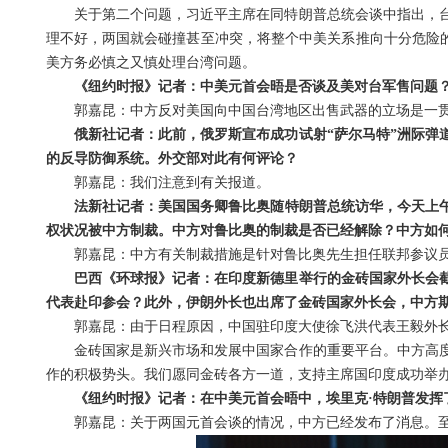
关于第二个问题，习近平主席在同特朗普总统会谈中指出，
理不好，两国就会碰撞甚至冲突，将整个中美关系推向十分危险的
美方务必慎之又慎处理台湾问题。
《纽约时报》记者：中美元首会晤是否谈及美对台军售问题
郭嘉昆：中方反对美国向中国台湾地区出售武器的立场是一
俄新社记者：此前，俄罗斯宣布成功试射“萨尔马特”洲际弹
的反导防御系统。外交部对此有何评论？
郭嘉昆：我们注意到有关报道。
法新社记者：美国国务卿鲁比奥随特朗普总统访华，今天上午
权状况被中方制裁。中方对鲁比奥的制裁是否已经解除？中方如
郭嘉昆：中方有关制裁措施是针对鲁比奥先生担任联邦参议
巴西《环球报》记者：在印度新德里举行的金砖国家外长会
代表赴印参会？此外，伊朗外长也出席了金砖国家外长会，中方
郭嘉昆：由于日程原因，中国驻印度大使徐飞洪代表王毅外
金砖国家是新兴市场和发展中国家合作的重要平台。中方高
作的积极势头。我们愿同金砖各方一道，支持主席国印度成功举办
《纽约时报》记者：在中美元首会晤中，埃里克·特朗普发挥
郭嘉昆：关于两国元首会谈的情况，中方已经发布了消息。