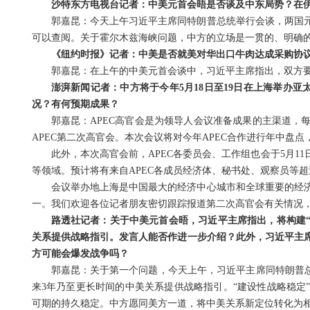
沙特东方电视台记者：中美元首会晤是否谈及中东局势？在
郭嘉昆：今天上午习近平主席同特朗普总统举行会谈，两国
可以查阅。关于霍尔木兹海峡问题，中方的立场是一贯的、明确
《纽约时报》记者：中美是否就美对华出口牛肉达成采购协
郭嘉昆：在上午的中美元首会谈中，习近平主席指出，双方
澎湃新闻记者：中方将于今年5月18日至19日在上海举办
况？有何预期成果？
郭嘉昆：APEC高官会是为领导人会议准备成果的主渠道，每年
APEC第二次高官会。本次会议将对今年APEC合作进行年中盘
此外，本次高官会前，APEC各委员会、工作组也会于5月1
等领域。预计将有来自APEC各成员经济体、秘书处、观察员等超过
会议举办地上海是中国最大的经济中心城市和全球重要的经
一。我们欢迎各位记者朋友密切跟踪报道第二次高官会有关情况，继
路透社记者：关于中美元首会晤，习近平主席指出，将构建“
关系提供战略指引。发言人能否作进一步介绍？此外，习近平主
方可能会爆发战争吗？
郭嘉昆：关于第一个问题，今天上午，习近平主席同特朗普总
来3年乃至更长时间的中美关系提供战略指引。“建设性战略稳定
可期的持久稳定。中方愿同美方一道，将中美关系新定位转化为