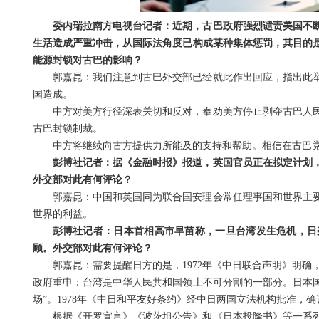
委内瑞拉南方电视台记者：近期，古巴政府强烈谴责美国不
生活造成严重冲击，从国际法角度已构成某种集体惩罚，其目的
能源封锁对古巴的影响？
郭嘉昆：我们注意到古巴外交部已经就此作出回应，指出此
国造成。
中方对美方行径深表关切和反对，奉劝美方停止剥夺古巴人
古巴封锁制裁。
中方将继续向古方提供力所能及的支持和帮助。相信在古巴
彭博社记者：据《金融时报》报道，英国官员正在拟定计划
外交部对此有何评论？
郭嘉昆：中国和英国同为联合国安理会常任理事国和世界主
世界的利益。
彭博社记者：日本首相高市早苗称，一旦台湾发生危机，日
顾。外交部对此有何评论？
郭嘉昆：需要提醒日方的是，1972年《中日联合声明》明确
政府重申：台湾是中华人民共和国领土不可分割的一部分。日本
场”。1978年《中日和平友好条约》经中日两国立法机构批准，
根据《开罗宣言》《波茨坦公告》和《日本投降书》等一系