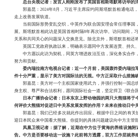
总台央视记者：发言人刚刚发布了英国首相斯塔默将访华的
郭嘉昆：2024年8月，习近平主席应约同斯塔默首相通电
走上改善发展轨道。
当前国际形势变乱交织，中英作为联合国安理会常任理事国
展。斯塔默首相此访是英国首相时隔8年再次访华。访问期间，
关系和共同关心的问题深入交换意见。除北京外，斯塔默首相还
英国工党政府执政以来，明确表示愿同中方发展连贯、持久
中方愿以此访为契机，同英方增进政治互信，深化务实合作
努力和贡献。
委内瑞拉南方电视台记者：近一个月前，美国轰炸委内瑞拉
件十分严重，显示了美方对国际法的无视。中方正采取什么措施
郭嘉昆：美方对一个主权国家使用武力，并强行控制一国总
身主权、尊严和合法权利，愿同国际社会一道，坚定捍卫《联合
日本广播协会记者：日本东京上野动物园的两只大熊猫将于
何评价大熊猫对促进日中关系发展发挥的作用？未来在推动日中
郭嘉昆：我们已经多次就此作出回应。根据中日之间的有关协
迎日本民众来中国看大熊猫。你提到的具体问题建议向中方主管
凤凰卫视记者：据了解，近期在中方位于黄海的养殖设施附近
告。中方是否要移动这一设施？此前韩方透露，双方工作层就养