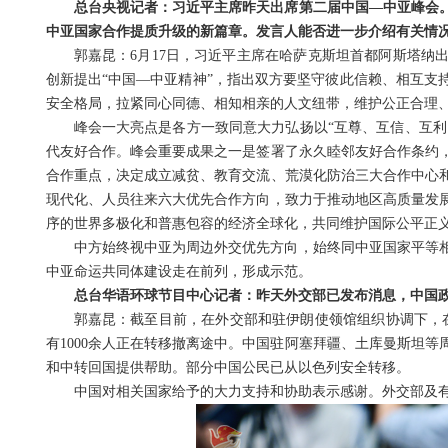
总台央视记者：习近平主席昨天出席第二届中国—中亚峰会
中亚国家合作提质升级的新篇章。发言人能否进一步介绍有关情
郭嘉昆：6月17日，习近平主席在哈萨克斯坦首都阿斯塔纳
创新提出“中国—中亚精神”，指出双方要坚守彼此信赖、相互支
安全格局，拉紧同心同德、相知相亲的人文纽带，维护公正合理
峰会一大亮点是各方一致同意大力弘扬以“互尊、互信、互利
代友好合作。峰会重要成果之一是签署了永久睦邻友好合作条约
合作重点，决定成立减贫、教育交流、荒漠化防治三大合作中心
现代化、人员往来六大优先合作方向，致力于推动地区高质量发
序的世界多极化和普惠包容的经济全球化，共同维护国际公平正
中方始终视中亚为周边外交优先方向，始终同中亚国家平等
中亚命运共同体建设走在前列，形成示范。
总台华语环球节目中心记者：昨天外交部已发布消息，中国
郭嘉昆：截至目前，在外交部和驻伊朗使领馆组织协调下，在
有1000余人正在转移撤离途中。中国驻阿塞拜疆、土库曼斯坦
和中转回国提供帮助。部分中国公民已从以色列安全转移。
中国对相关国家给予的大力支持和协助表示感谢。外交部及