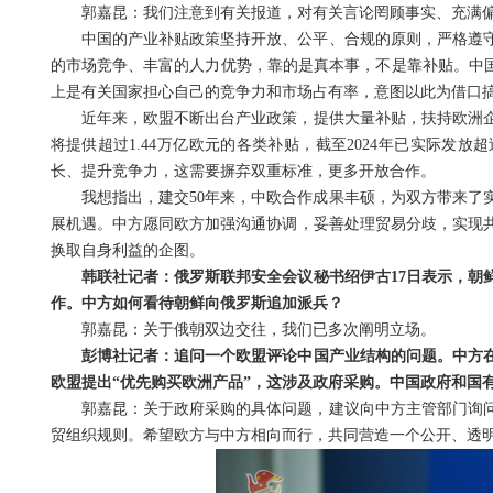
郭嘉昆：我们注意到有关报道，对有关言论罔顾事实、充满
中国的产业补贴政策坚持开放、公平、合规的原则，严格遵
的市场竞争、丰富的人力优势，靠的是真本事，不是靠补贴。中国
上是有关国家担心自己的竞争力和市场占有率，意图以此为借口
近年来，欧盟不断出台产业政策，提供大量补贴，扶持欧洲企业
将提供超过1.44万亿欧元的各类补贴，截至2024年已实际发放
长、提升竞争力，这需要摒弃双重标准，更多开放合作。
我想指出，建交50年来，中欧合作成果丰硕，为双方带来了
展机遇。中方愿同欧方加强沟通协调，妥善处理贸易分歧，实现
换取自身利益的企图。
韩联社记者：俄罗斯联邦安全会议秘书绍伊古17日表示，朝
作。中方如何看待朝鲜向俄罗斯追加派兵？
郭嘉昆：关于俄朝双边交往，我们已多次阐明立场。
彭博社记者：追问一个欧盟评论中国产业结构的问题。中方在
欧盟提出“优先购买欧洲产品”，这涉及政府采购。中国政府和国
郭嘉昆：关于政府采购的具体问题，建议向中方主管部门询
贸组织规则。希望欧方与中方相向而行，共同营造一个公开、透