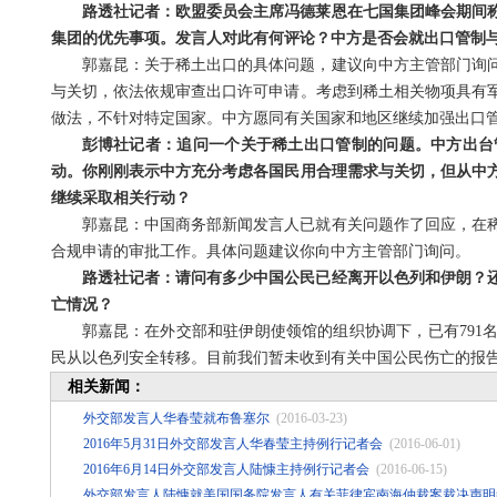
路透社记者：欧盟委员会主席冯德莱恩在七国集团峰会期间
集团的优先事项。发言人对此有何评论？中方是否会就出口管制
郭嘉昆：关于稀土出口的具体问题，建议向中方主管部门询
与关切，依法依规审查出口许可申请。考虑到稀土相关物项具有
做法，不针对特定国家。中方愿同有关国家和地区继续加强出口
彭博社记者：追问一个关于稀土出口管制的问题。中方出台
动。你刚刚表示中方充分考虑各国民用合理需求与关切，但从中
继续采取相关行动？
郭嘉昆：中国商务部新闻发言人已就有关问题作了回应，在
合规申请的审批工作。具体问题建议你向中方主管部门询问。
路透社记者：请问有多少中国公民已经离开以色列和伊朗？
亡情况？
郭嘉昆：在外交部和驻伊朗使领馆的组织协调下，已有791
民从以色列安全转移。目前我们暂未收到有关中国公民伤亡的报
相关新闻：
外交部发言人华春莹就布鲁塞尔
(2016-03-23)
2016年5月31日外交部发言人华春莹主持例行记者会
(2016-06-01)
2016年6月14日外交部发言人陆慷主持例行记者会
(2016-06-15)
外交部发言人陆慷就美国国务院发言人有关菲律宾南海仲裁案裁决声明