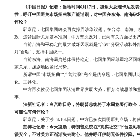
《中国日报》记者：当地时间6月17日，加拿大总理卡尼发
性，呼吁中国避免市场扭曲和产能过剩，对中国在东海、南海破
评论？
郭嘉昆：七国集团峰会再次操弄涉华议题，在台湾、南海、东
政，违背国际关系基本准则，中方坚决反对，已向有关方面提出
当前台海和平稳定的最大破坏因素就是“台独”分裂活动和外
对“台独”，支持中国统一。
当前东海、南海局势总体保持稳定，七国集团应尊重地区国
家关系，加剧地区紧张局势。
所谓中国“市场扭曲”“产能过剩”完全是伪命题，七国集团
化、工具化。
中方再次敦促七国集团认清世界发展大势，摒弃冷战思维和
事。
法新社记者：白宫昨日称，特朗普总统将于本周签署行政令，再
可能性有何评论？
郭嘉昆：关于涉TikTok问题，中方已多次阐明原则立场，
彭博社记者：今天凌晨，特朗普总统在“真实社交”平台发帖
很安全，不过美方正渐渐失去耐心。他并呼吁伊朗无条件投降。