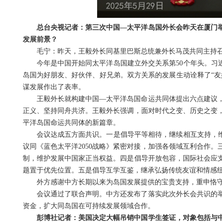
总台央视记者：第三次中国—太平洋岛国外长会昨天在厦门
发展前景？
毛宁：昨天，王毅外长同基里巴斯总统兼外长马茂共同主持
今年是中国开始同太平洋岛国建立外交关系第50个年头。习
岛国为好朋友、好伙伴、好兄弟。双方关系的发展生动诠释了“友
谋发展作出了表率。
王毅外长就构建中国—太平洋岛国命运共同体提出六点建议
正义、坚持同舟共济。王毅外长强调，面对时代之变、历史之变
平洋岛国命运共同体的新篇章。
会议达成五方面共识。一是倡导平等相待，继续相互支持，维
议同《蓝色太平洋2050战略》紧密对接，加强各领域互利合作
制，维护发展中国家正当权益。四是倡导开放包容，国际社会应
题置于优先位置。五是倡导互学互鉴，继承弘扬传统友谊和情感
外方感谢中方长期以来为岛国发展提供的宝贵支持，重申恪
会议通过了联合声明。中方还发布了落实此次外长会共识的
资金，扩大同岛国在可持续发展领域合作。
彭博社记者：美国决定大幅吊销中国学生签证，对象包括与中