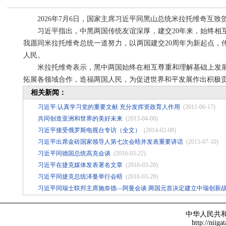
2026年7月6日，国家主席习近平同黑山总统米拉托维奇互致
习近平指出，中黑两国传统友谊深厚，建交20年来，始终相
我愿同米拉托维奇总统一道努力，以两国建交20周年为新起点，
人民。
米拉托维奇表示，黑中两国始终在相互尊重和理解基础上发展
拓展各领域合作，造福两国人民，为促进世界和平发展作出积极
相关新闻：
习近平:认真学习党的重要文献 充分发挥资政育人作用
(2011-06-17)
共同创造亚洲和世界的美好未来
(2013-04-08)
习近平接受俄罗斯电视台专访（全文）
(2014-02-08)
习近平出席金砖国家领导人第七次会晤并发表重要讲话
(2015-07-10)
习近平同德国总统高克会谈
(2016-03-22)
习近平在捷克媒体发表署名文章
(2016-03-28)
习近平同捷克总统泽曼举行会晤
(2016-03-29)
习近平同瑞士联邦主席施奈德—阿曼会谈 两国元首决定建立中瑞创新
中华人民共
http://niiga