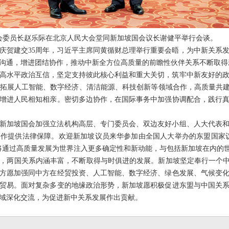
常委会委员长赵乐际在北京人民大会堂同新加坡国会议长谢健平举行会谈。
庆贺建交35周年，习近平主席同黄循财总理举行重要会晤，为中新关系
沟通，增进团结协作，推动中新全方位高质量的前瞻性伙伴关系不断取得
高水平政治互信，坚定支持彼此核心利益和重大关切，筑牢中新友好的
拓展人工智能、数字经济、清洁能源、科技创新等领域合作，高质量共建
增进人民相知相亲。密切多边协作，在国际事务中加强协调配合，践行
新加坡国会加强立法机构高层、专门委员会、双边友好小组、人大代表
作提供法律保障。欢迎新加坡议员来华参加由全国人大举办的东盟国家
将通过高质量发展为世界注入更多确定性和新动能，与包括新加坡在内的
，两国关系内涵丰富，不断取得与时俱进的发展。新加坡坚定奉行一个中
方愿加强同中方在经贸投资、人工智能、数字经济、绿色发展、气候变
贸易。面对复杂多变的地缘政治形势，新加坡愿积极促进东盟与中国关
域深化交流，为促进新中关系发展作出贡献。