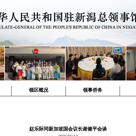
领区概况
领事侨务
赵乐际同新加坡国会议长谢健平会谈