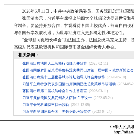
2026年6月11日，中共中央政治局委员、国务院副总理张国
张国清表示，习近平主席提出的四大全球倡议为促进世界和
容增长。要坚持开放合作，客观看待各国比较优势，营造自由便
与各国分享发展机遇，为世界经济注入更多确定性和稳定性。
“全球趋同促增长峰会”由法国主办，法国总统马克龙主持，
高级别代表及欧盟机构和国际货币基金组织负责人参会。
相关新闻：
张国清出席法国人工智能行动峰会并致辞
(2025-02-11)
张国清同俄罗斯副总理特鲁特涅夫共同出席第十届中国－俄罗斯博览会
张国清出席第十三届世界城市论坛领导人峰会并致辞
(2026-05-19)
习近平主席特别代表张国清出席伊朗已故总统莱希吊唁活动
(2024-05-2
张国清出席第二届核能峰会并作主旨发言
(2026-03-11)
习近平复信美国艾奥瓦州友人萨拉·兰蒂女士
(2022-05-24)
习近平会见科威特王储米沙勒
(2022-12-09)
习近平向第四届联合国世界数据论坛致贺信
(2023-04-24)
中华人民共
http://niiga