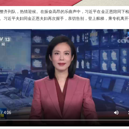
整齐列队，热情迎候。在振奋高昂的乐曲声中，习近平在金正恩陪同下
。习近平夫妇同金正恩夫妇再次握手，亲切告别，登上舷梯，乘专机离开