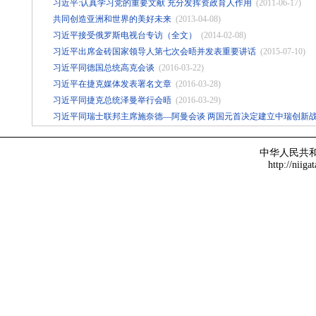
习近平:认真学习党的重要文献 充分发挥资政育人作用
(2011-06-17)
共同创造亚洲和世界的美好未来
(2013-04-08)
习近平接受俄罗斯电视台专访（全文）
(2014-02-08)
习近平出席金砖国家领导人第七次会晤并发表重要讲话
(2015-07-10)
习近平同德国总统高克会谈
(2016-03-22)
习近平在捷克媒体发表署名文章
(2016-03-28)
习近平同捷克总统泽曼举行会晤
(2016-03-29)
习近平同瑞士联邦主席施奈德—阿曼会谈 两国元首决定建立中瑞创新
中华人民共
http://niiga