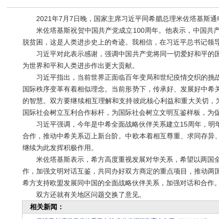
2021年7月7日晚，国家主席习近平同希腊总理米佐塔基斯通
米佐塔基斯祝贺中国共产党成立100周年。他表示，中国共产
脱贫困，这是人类进步史上的奇迹。我相信，在习近平总书记领
习近平对此表示感谢，强调中国共产党将同一切爱好和平的国
为世界和平和人类进步作出更大贡献。
习近平指出，当前世界正面临百年变局和世纪疫情交织的挑战
国际秩序变革有着相似理念。当前形势下，传承好、发展好中希
的智慧。双方要继续相互理解和支持彼此核心利益和重大关切，为
国际社会树立互利合作标杆，为国际社会树立文明互鉴样板，为
习近平强调，今年是中希全面战略伙伴关系建立15周年，明年
合作，推动中希关系迈上新台阶。中欧本着相互尊重、求同存异
继续为此发挥积极作用。
米佐塔基斯表示，希方高度重视发展对华关系，希望以两国全面
作，加强文明对话互鉴，共同办好双方商定的重点项目，推动两
希方支持欧盟发展同中国的全面战略伙伴关系，加强对话和合作
双方还就有关地区问题交换了意见。
相关新闻：